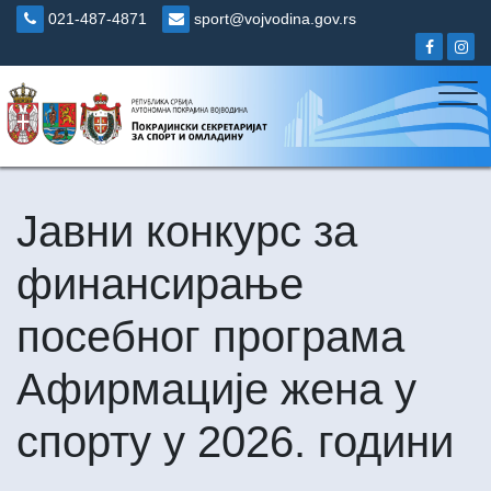
Skip
021-487-4871
sport@vojvodina.gov.rs
to
content
Јавни конкурс за
финансирање
посебног програма
Афирмације жена у
спорту у 2026. години