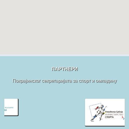
ПАРТНЕРИ
Покрајинског секретаријата за спорт и омладину