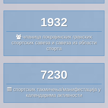
2070
чланица покрајинских гранских
спортских савеза и савеза из области
спорта
7746
спортских такмичења/манифестација у
календарима активности