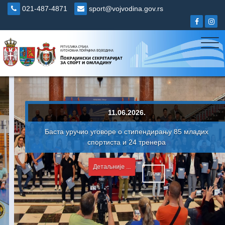
Skip
021-487-4871
sport@vojvodina.gov.rs
to
content
11.06.2026.
Баста уручио уговоре о стипендирању 85 младих
спортиста и 24 тренера
Детаљније ...
Линк