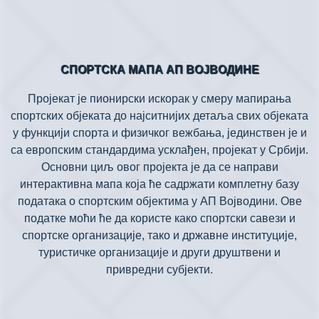
СПОРТСКА МАПА АП ВОЈВОДИНЕ
Пројекат је пионирски искорак у смеру мапирања
спортских објеката до најситнијих детаља свих објеката
у функцији спорта и физичког вежбања, јединствен је и
са европским стандардима усклађен, пројекат у Србији.
Основни циљ овог пројекта је да се направи
интерактивна мапа која ће садржати комплетну базу
података о спортским објектима у АП Војводини. Ове
податке моћи ће да користе како спортски савези и
спортске организације, тако и државне институције,
туристичке организације и други друштвени и
привредни субјекти.