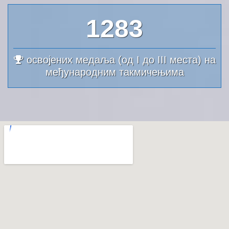
1375
освојених медаља (од I до III места) на
међународним такмичењима