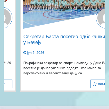
Секретар Баста посетио одбојкашки камп
у Бечеју
јул 9, 2026
Покрајински секретар за спорт и омладину Дане Баста
посетио је данас учеснике одбојкашког кампа за
перспективну и талентовану децу са…
Детаљније ...