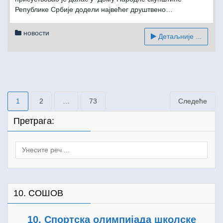
Републике Србије додели највећег друштвено…
новости
Детаљније ...
Пагинација
1
2
…
73
Следеће
чланака
Претрага:
Search
for:
10. СОШОВ
10. Спортска олимпијада школске