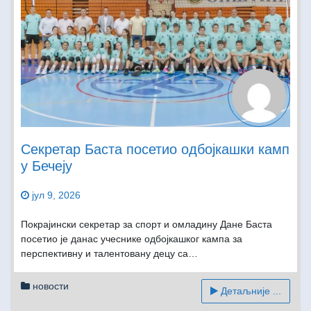
Секретар Баста посетио одбојкашки камп
у Бечеју
јул 9, 2026
Покрајински секретар за спорт и омладину Дане Баста
посетио је данас учеснике одбојкашког кампа за
перспективну и талентовану децу са…
новости
Детаљније ...