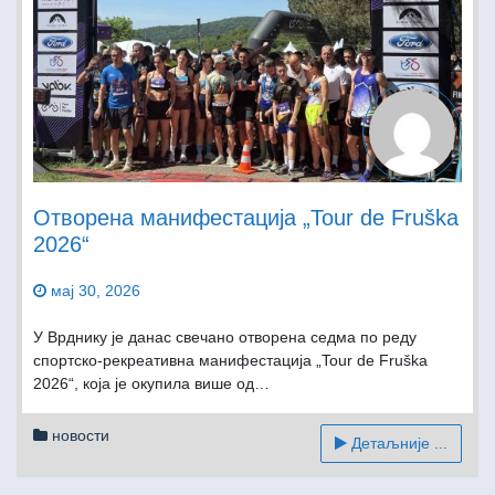
Oтворена манифестација „Tour de Fruška
2026“
мај 30, 2026
У Врднику је данас свечано отворена седма по реду
спортско-рекреативна манифестација „Tour de Fruška
2026“, која је окупила више од…
новости
Детаљније ...