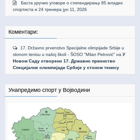
Баста уручио уговоре о стипендирању 85 младих
спортиста и 24 тренера
јун 11, 2026
Коментари:
17. Državno prvenstvo Specijalne olimpijade Srbije u
stonom tenisu u našoj školi - ŠOSO "Milan Petrović"
на
У
Новом Саду отворено 17. Државно првенство
Специјалне олимпијаде Србије у стоном тенису
Унапредимо спорт у Војводини