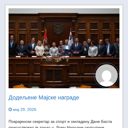
Додељене Мајске награде
мај 29, 2026
Покрајински секретар за спорт и омладину Дане Баста
присуствовао је данас у Дому Народне скупштине