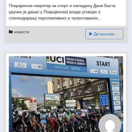
Покрајински секретар за спорт и омладину Дане Баста
уручио је данас у Покрајинској влади уговоре о
стипендирању перспективних и талентованих…
новости
Детаљније ...