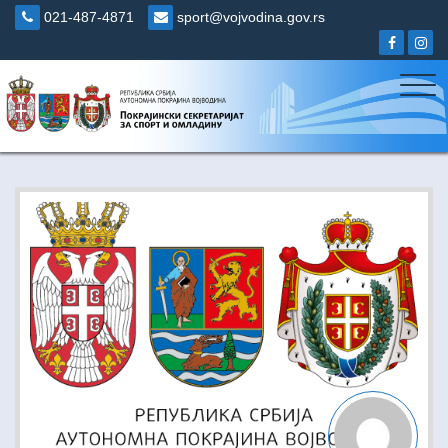
Skip
021-487-4871
sport@vojvodina.gov.rs
to
content