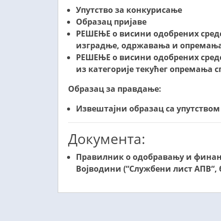
Упутство за конкурисање
Образац пријаве
РЕШЕЊЕ о висини одобрених средс
изградње, одржавања и опремања 
РЕШЕЊЕ о висини одобрених средс
из категорије текућег опремањa 
Образац за правдање:
Извештајни образац са упутством з
Документа:
Правилник о одобравању и финанси
Војводини (“Службени лист АПВ“, б