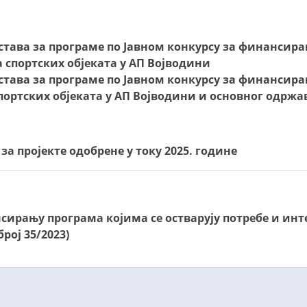
тава за програме по Јавном конкурсу за финансира
спортских објеката у АП Војводини
тава за програме по Јавном конкурсу за финансира
спортских објеката у АП Војводини и основног одрж
а пројекте одобрене у току 2025. године
рању програма којима се остварују потребе и инте
рој 35/2023)