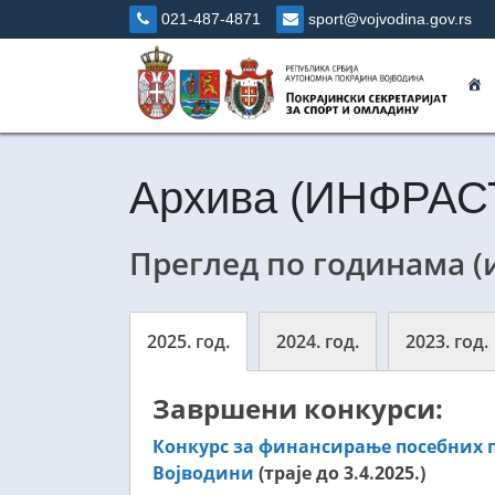
Skip
021-487-4871
sport@vojvodina.gov.rs
to
content
П
Архива (ИНФРАС
Преглед по годинама (
2025. год.
2024. год.
2023. год.
Завршени конкурси:
Конкурс за финансирање посебних п
Војводини
(траје до 3.4.2025.)