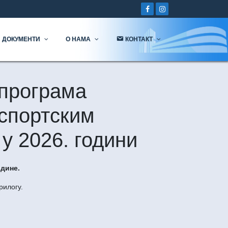
ДОКУМЕНТИ
О НАМА
КОНТАКТ
 програма
 спортским
у 2026. години
одине.
рилогу.