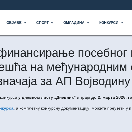
ОЧЕТАК
ОБЈАВЕ
СПОРТ
ОМЛАДИНА
КОНКУРСИ
 финансирање посебног
чешћа на међународним
начаја за АП Вoјводину 
конкурса
у дневном листу „Дневник“
и траје
до 2. марта
2026. г
онкурса
, а комплетну конкурсну документацију можете преузети у п