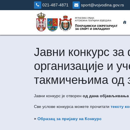
Skip
021-487-4871
sport@vojvodina.gov.rs
to
content
П
Јавни конкурс за
организације и у
такмичењима од з
Јавни конкурс је отворен
од дана објављивања
Све услове конкурса можете прочитати
тексту к
»
Образац за пријаву на Конкурс