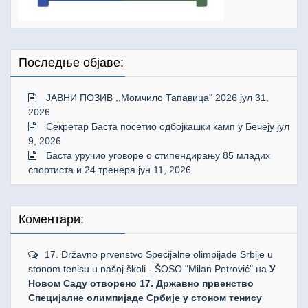
Последње објаве:
ЈАВНИ ПОЗИВ ,,Момчило Тапавица“ 2026
јул 31,
2026
Секретар Баста посетио одбојкашки камп у Бечеју
јул
9, 2026
Баста уручио уговоре о стипендирању 85 младих
спортиста и 24 тренера
јун 11, 2026
Коментари:
17. Državno prvenstvo Specijalne olimpijade Srbije u
stonom tenisu u našoj školi - ŠOSO "Milan Petrović"
на
У
Новом Саду отворено 17. Државно првенство
Специјалне олимпијаде Србије у стоном тенису