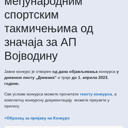
међународним
спортским
такмичењима од
значаја за АП
Вoјводину
Јавни конкурс је отворен
од дана објављивања
конкурса
у
дневном листу „Дневник“
и траје
до
1
.
априла
20
23
.
године
.
Све услове конкурса можете прочитати
тексту конкурса
, а
комплетну конкурсну документацију можете преузети у
прилогу.
»
Образац за пријаву на Конкурс