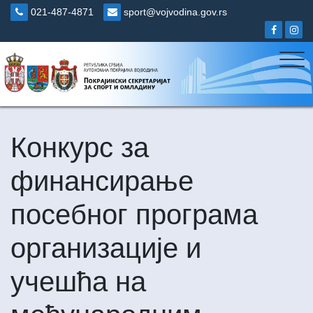
Skip
021-487-4871
sport@vojvodina.gov.rs
to
content
Конкурс за
финансирање
посебног програма
организације и
учешћа на