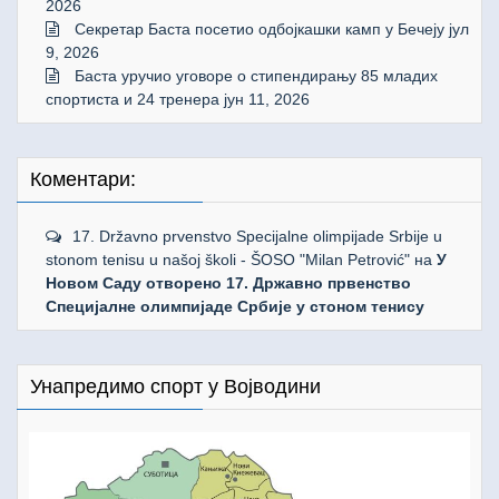
2026
Секретар Баста посетио одбојкашки камп у Бечеју
јул
9, 2026
Баста уручио уговоре о стипендирању 85 младих
спортиста и 24 тренера
јун 11, 2026
Коментари:
17. Državno prvenstvo Specijalne olimpijade Srbije u
stonom tenisu u našoj školi - ŠOSO "Milan Petrović"
на
У
Новом Саду отворено 17. Државно првенство
Специјалне олимпијаде Србије у стоном тенису
Унапредимо спорт у Војводини