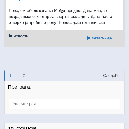
Поводом обележавања Међународног Дана младих,
покрајински секретар за спорт и омладину Дане Баста
отворио је трећи по реду „Новосадски омладински…
новости
Детаљније ...
Пагинација
1
2
Следеће
чланака
Претрага:
Search
for:
10. СОШОВ