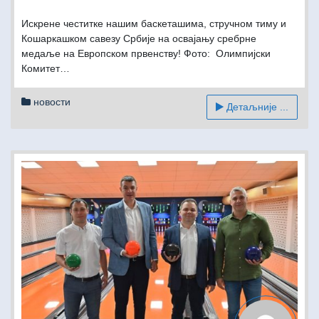
Искрене честитке нашим баскеташима, стручном тиму и
Кошаркашком савезу Србије на освајању сребрне
медаље на Европском првенству! Фото: Олимпијски
Комитет…
новости
Детаљније ...