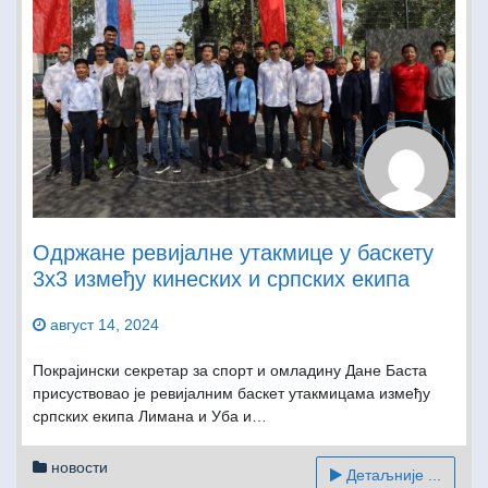
Одржане ревијалне утакмице у баскету
3х3 између кинеских и српских екипа
август 14, 2024
Покрајински секретар за спорт и омладину Дане Баста
присуствовао је ревијалним баскет утакмицама између
српских екипа Лимана и Уба и…
новости
Детаљније ...