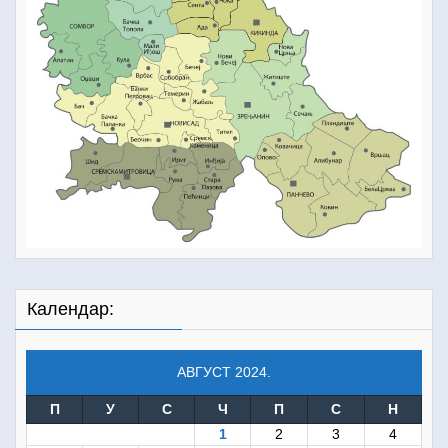
Календар:
АВГУСТ 2024.
П
У
С
Ч
П
С
Н
1
2
3
4