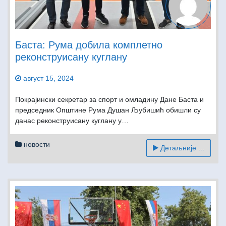
Баста: Рума добила комплетно
реконструисану куглану
август 15, 2024
Покрајински секретар за спорт и омладину Дане Баста и
председник Општине Рума Душан Љубишић обишли су
данас реконструисану куглану у…
новости
Детаљније ...