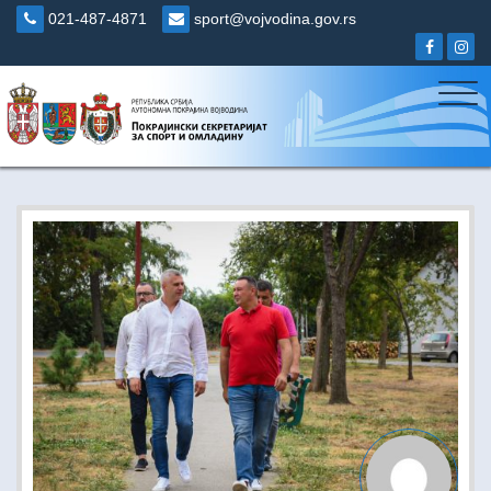
Skip
021-487-4871
sport@vojvodina.gov.rs
to
content