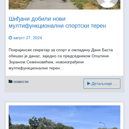
Шиђани добили нови
мултифункционални спортски терен
август 27, 2024
Покрајински секретар за спорт и омладину Дане Баста
обишао је данас, заједно са председником Општине
Зораном Семеновићем, новоизграђени
мултифункционални терен…
новости
Детаљније ...