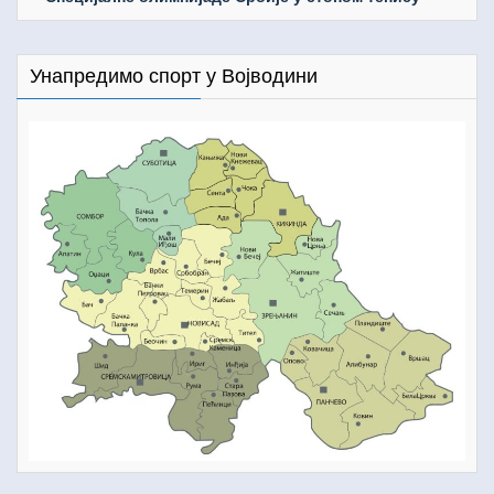
Унапредимо спорт у Војводини