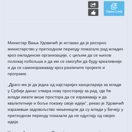
Open Link
Министар Вања Удовичић је истакао да је ресорно
министарство у претходном периоду помагало рад младих
кроз омладинске организације, с циљем да се њихов
положај побољша и да им се омогући да буду креативнији
и да се самоизражавају кроз различите пројекте и
програме.
„Драго ми је да једна од најстаријих канцеларија за младе
у Србији данас отвара нову просторију за рад, где ће
млади имати више простора да се изражавају и да
квалитетније и боље покажу своје идеје“, рекао је Удовичић
изразивши задовољство чињеницом да су млади у Бечеју у
претходном периоду показали да не одустају од својих
идеја.