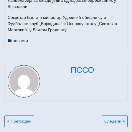
Kанцеларија за младе једна од најбоље опремљених у
Војводини.
Секретар Баста и министар Удовичић обишли су и
Фудбалски клуб „Војводина“ и Основну школу „Светозар
Марковић“ у Бачком Градишту.
новости
ПССО
Кретање
Претходни
Следећи
чланка