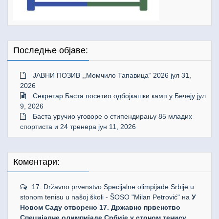
Последње објаве:
ЈАВНИ ПОЗИВ ,,Момчило Тапавица“ 2026
јул 31,
2026
Секретар Баста посетио одбојкашки камп у Бечеју
јул
9, 2026
Баста уручио уговоре о стипендирању 85 младих
спортиста и 24 тренера
јун 11, 2026
Коментари:
17. Državno prvenstvo Specijalne olimpijade Srbije u
stonom tenisu u našoj školi - ŠOSO "Milan Petrović"
на
У
Новом Саду отворено 17. Државно првенство
Специјалне олимпијаде Србије у стоном тенису