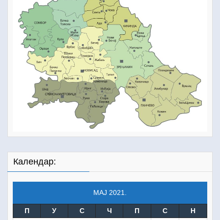
Календар:
МАЈ 2021.
П
У
С
Ч
П
С
Н