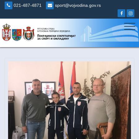
Skip
021-487-4871
sport@vojvodina.gov.rs
to
content