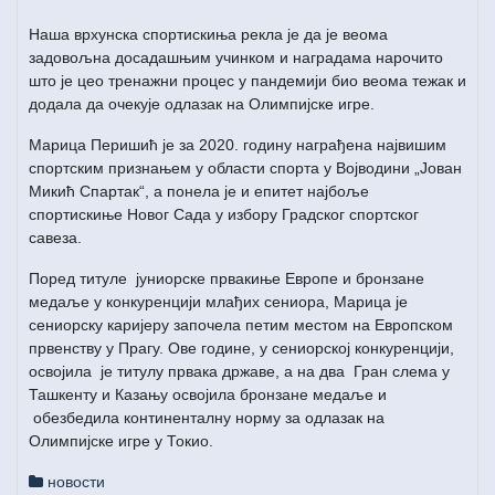
Наша врхунска спортискиња рекла је да је веома
задовољна досадашњим учинком и наградама нарочито
што је цео тренажни процес у пандемији био веома тежак и
додала да очекује одлазак на Олимпијске игре.
Марица Перишић је за 2020. годину награђена највишим
спортским признањем у области спорта у Војводини „Јован
Микић Спартак“, а понела је и епитет најбоље
спортискиње Новог Сада у избору Градског спортског
савеза.
Поред титуле јуниорске првакиње Европе и бронзане
медаље у конкуренцији млађих сениора, Марица је
сениорску каријеру започела петим местом на Европском
првенству у Прагу. Ове године, у сениорској конкуренцији,
освојила је титулу првака државе, а на два Гран слема у
Ташкенту и Казању освојила бронзане медаље и
обезбедила континенталну норму за одлазак на
Олимпијске игре у Токио.
новости