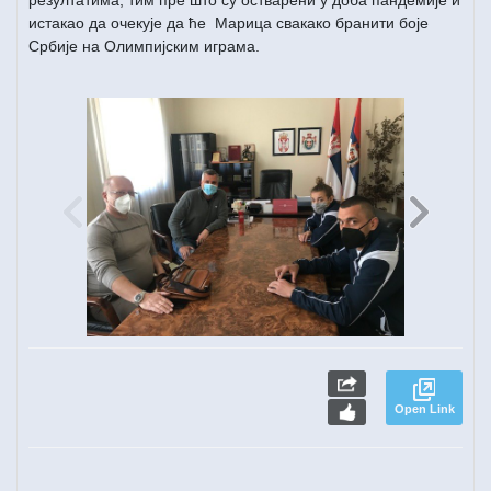
истакао да очекује да ће Марица свакако бранити боје
Србије на Олимпијским играма.
Open Link