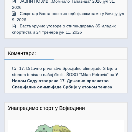
ЈАВНИ ПОЗИВ ,,Момчило Тапавица“ 2026
јул 31,
2026
Секретар Баста посетио одбојкашки камп у Бечеју
јул
9, 2026
Баста уручио уговоре о стипендирању 85 младих
спортиста и 24 тренера
јун 11, 2026
Коментари:
17. Državno prvenstvo Specijalne olimpijade Srbije u
stonom tenisu u našoj školi - ŠOSO "Milan Petrović"
на
У
Новом Саду отворено 17. Државно првенство
Специјалне олимпијаде Србије у стоном тенису
Унапредимо спорт у Војводини