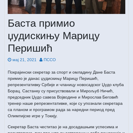
Баста примио
џудискињу Марицу
Перишић
мај 21, 2021
ПССО
Покрајински секретар за спорт и омладину Дане Баста
примио је данас џудискињу Марицу Перишић,
репрезентативку Србије и чланицу новосадског Џудо клуба
Борaц. Састанку су присуствовали и Мирољуб Ничић,
председник Џудо савеза Војводине и Мирослав Беговић
тренер наше репрезентативке, који су упознали секретара
са планом и програмом рада за наредни период пред
Олимпијске игре у Токију.
Секретар Баста честитао је на досадашњим успесима и
резултатима, тим пре што су остварени у доба пандемије и