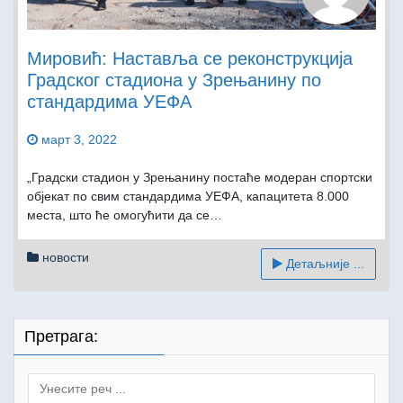
Мировић: Наставља се реконструкција
Градског стадиона у Зрењанину по
стандардима УЕФА
март 3, 2022
„Градски стадион у Зрењанину постаће модеран спортски
објекат по свим стандардима УЕФА, капацитета 8.000
места, што ће омогућити да се…
новости
Детаљније ...
Претрага:
Search
for: