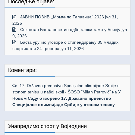
Последње објаве:
ЈАВНИ ПОЗИВ ,,Момчило Тапавица“ 2026
јул 31,
2026
Секретар Баста посетио одбојкашки камп у Бечеју
јул
9, 2026
Баста уручио уговоре о стипендирању 85 младих
спортиста и 24 тренера
јун 11, 2026
Коментари:
17. Državno prvenstvo Specijalne olimpijade Srbije u
stonom tenisu u našoj školi - ŠOSO "Milan Petrović"
на
У
Новом Саду отворено 17. Државно првенство
Специјалне олимпијаде Србије у стоном тенису
Унапредимо спорт у Војводини