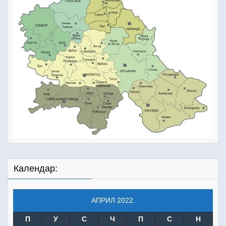
Календар:
АПРИЛ 2022.
П
У
С
Ч
П
С
Н