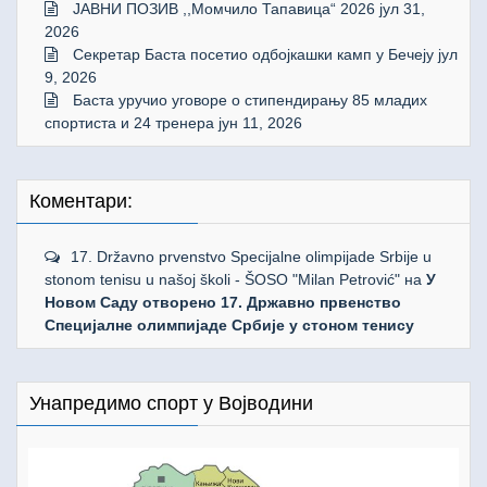
ЈАВНИ ПОЗИВ ,,Момчило Тапавица“ 2026
јул 31,
2026
Секретар Баста посетио одбојкашки камп у Бечеју
јул
9, 2026
Баста уручио уговоре о стипендирању 85 младих
спортиста и 24 тренера
јун 11, 2026
Коментари:
17. Državno prvenstvo Specijalne olimpijade Srbije u
stonom tenisu u našoj školi - ŠOSO "Milan Petrović"
на
У
Новом Саду отворено 17. Државно првенство
Специјалне олимпијаде Србије у стоном тенису
Унапредимо спорт у Војводини