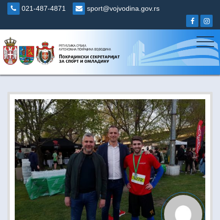
Skip
021-487-4871
sport@vojvodina.gov.rs
to
content