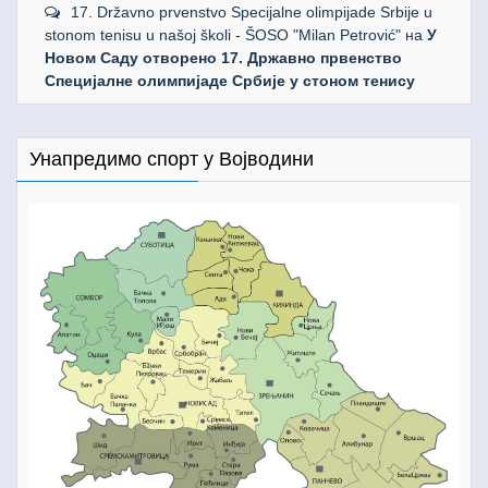
17. Državno prvenstvo Specijalne olimpijade Srbije u
stonom tenisu u našoj školi - ŠOSO "Milan Petrović"
на
У
Новом Саду отворено 17. Државно првенство
Специјалне олимпијаде Србије у стоном тенису
Унапредимо спорт у Војводини