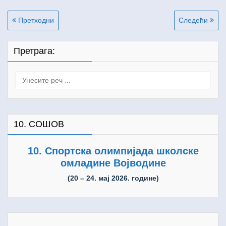
Кретање
Претходни
Следећи
чланка
Претрага:
Search
for:
10. СОШОВ
10. Спортска олимпијада школске
омладине Војводине
(20 – 24. мај 2026. године)