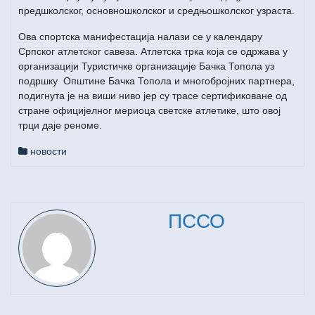
предшколског, основношколског и средњошколског узраста.
Ова спортска манифестација налази се у календару
Српског атлетског савеза. Атлетска трка која се одржава у
организацији Туристичке организације Бачка Топола уз
подршку Општине Бачка Топола и многобројних партнера,
подигнута је на виши ниво јер су трасе сертификоване од
стране официјелног мериоца светске атлетике, што овој
трци даје реноме.
новости
ПССО