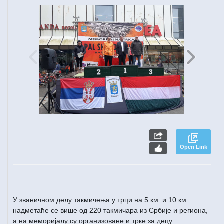
Open Link
У званичном делу такмичења у трци на 5 км и 10 км
надметаће се више од 220 такмичара из Србије и региона,
а на меморијалу су организоване и трке за децу