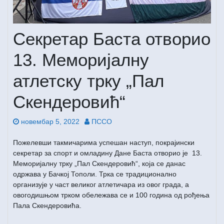
Секретар Баста отворио
13. Меморијалну
атлетску трку „Пал
Скендеровић“
новембар 5, 2022
ПССО
Пожелевши такмичарима успешан наступ, покрајински
секретар за спорт и омладину Дане Баста отворио је 13.
Меморијалну трку „Пал Скендеровић“, која се данас
одржава у Бачкој Тополи. Трка се традиционално
организује у част великог атлетичара из овог града, а
овогодишњом трком обележава се и 100 година од рођења
Пала Скендеровића.