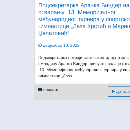
Подсекретарка Аранка Биндер на
отварању 13. Меморијалног
међународног турнира у спортско
гимнастици „Лаза Крстић и Мари
Џелатовић“
децембар 10, 2022
Подсекретарка покрајинског секретаријата за с
омладину Аранка Биндер присуствовала је отв
13. Меморијалног међународног турнира у спо
гимнастици „Лаза…
новости
Детаљни