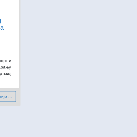
ј
ца
порт и
арању
ртској
је ...