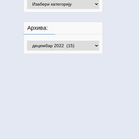
Категорије:
Архива:
Архива: