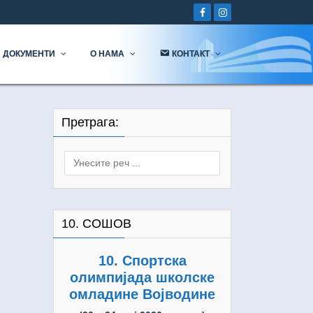
ДОКУМЕНТИ
О НАМА
КОНТАКТ
Претрага:
Search
for:
10. СОШОВ
10. Спортска
олимпијада школске
омладине Војводине