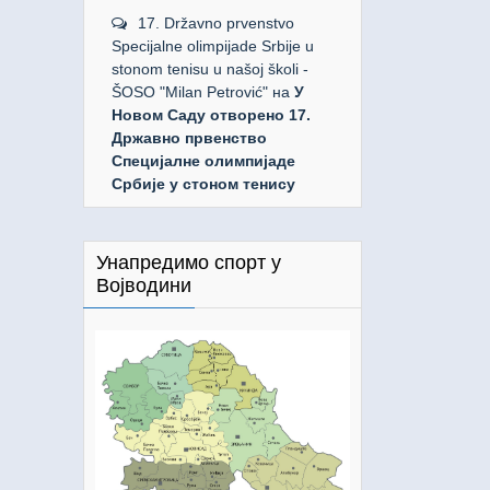
17. Državno prvenstvo
Specijalne olimpijade Srbije u
stonom tenisu u našoj školi -
ŠOSO "Milan Petrović"
на
У
Новом Саду отворено 17.
Државно првенство
Специјалне олимпијаде
Србије у стоном тенису
Унапредимо спорт у
Војводини