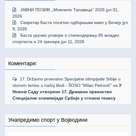
ЈАВНИ ПОЗИВ ,,Момчило Тапавица“ 2026
јул 31,
2026
Секретар Баста посетио одбојкашки камп у Бечеју
јул
9, 2026
Баста уручио уговоре о стипендирању 85 младих
спортиста и 24 тренера
јун 11, 2026
Коментари:
17. Državno prvenstvo Specijalne olimpijade Srbije u
stonom tenisu u našoj školi - ŠOSO "Milan Petrović"
на
У
Новом Саду отворено 17. Државно првенство
Специјалне олимпијаде Србије у стоном тенису
Унапредимо спорт у Војводини