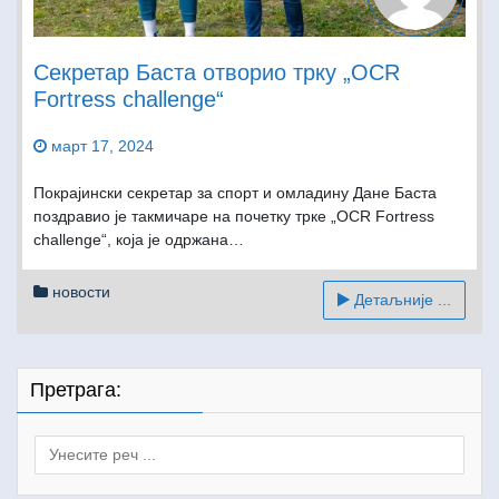
Секретар Баста отворио трку „OCR
Fortress challenge“
март 17, 2024
Покрајински секретар за спорт и омладину Дане Баста
поздравио је такмичаре на почетку трке „OCR Fortress
challenge“, која je одржана…
новости
Детаљније ...
Претрага:
Search
for: