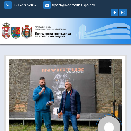
Skip
021-487-4871
sport@vojvodina.gov.rs
to
content