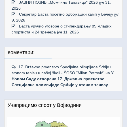
ЈАВНИ ПОЗИВ ,,Момчило Тапавица“ 2026
јул 31,
2026
Секретар Баста посетио одбојкашки камп у Бечеју
јул
9, 2026
Баста уручио уговоре о стипендирању 85 младих
спортиста и 24 тренера
јун 11, 2026
Коментари:
17. Državno prvenstvo Specijalne olimpijade Srbije u
stonom tenisu u našoj školi - ŠOSO "Milan Petrović"
на
У
Новом Саду отворено 17. Државно првенство
Специјалне олимпијаде Србије у стоном тенису
Унапредимо спорт у Војводини