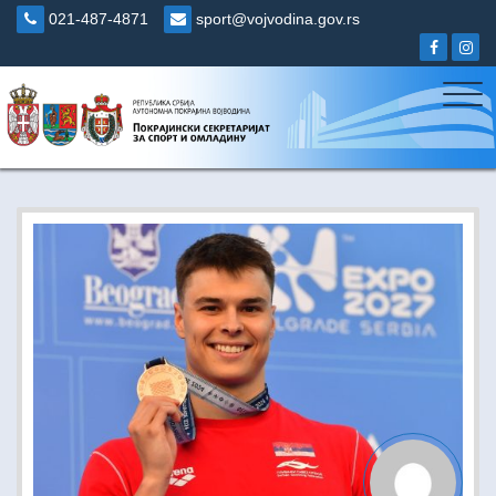
Skip
021-487-4871
sport@vojvodina.gov.rs
to
content