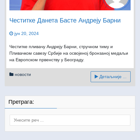
Честитке Данета Басте Андреју Барни
јун 20, 2024
Честитке пливачу Андреју Барни, стручном тиму и
Пливачком савезу Србије на освојеној бронзаној медаљи
на Европском првенству у Београду.
новости
Детаљније ...
Претрага:
Search
for: