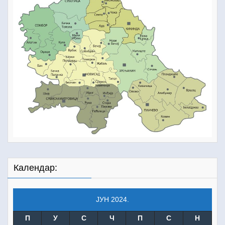
Календар:
ЈУН 2024.
П
У
С
Ч
П
С
Н