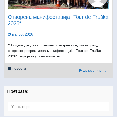
Oтворена манифестација „Tour de Fruška
2026“
мај 30, 2026
У Врднику је данас свечано отворена седма по реду
спортско-рекреативна манифестација „Tour de Fruška
2026“, која је окупила више од…
новости
Детаљније ...
Претрага:
Search
for: