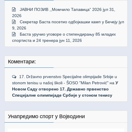
ЈАВНИ ПОЗИВ ,,Момчило Тапавица“ 2026
јул 31,
2026
Секретар Баста посетио одбојкашки камп у Бечеју
јул
9, 2026
Баста уручио уговоре о стипендирању 85 младих
спортиста и 24 тренера
јун 11, 2026
Коментари:
17. Državno prvenstvo Specijalne olimpijade Srbije u
stonom tenisu u našoj školi - ŠOSO "Milan Petrović"
на
У
Новом Саду отворено 17. Државно првенство
Специјалне олимпијаде Србије у стоном тенису
Унапредимо спорт у Војводини