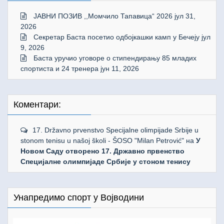
ЈАВНИ ПОЗИВ ,,Момчило Тапавица“ 2026
јул 31,
2026
Секретар Баста посетио одбојкашки камп у Бечеју
јул
9, 2026
Баста уручио уговоре о стипендирању 85 младих
спортиста и 24 тренера
јун 11, 2026
Коментари:
17. Državno prvenstvo Specijalne olimpijade Srbije u
stonom tenisu u našoj školi - ŠOSO "Milan Petrović"
на
У
Новом Саду отворено 17. Државно првенство
Специјалне олимпијаде Србије у стоном тенису
Унапредимо спорт у Војводини