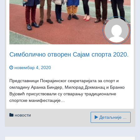
Симболично отворен Сајам спорта 2020.
новембар 4, 2020
Представници Покрајинског секретаријата за спорт и
омладину Аранка Биндер, Милорад Докманац и Бранко
Вујовић присуствовали су отварању традиционалне
спортске манифестације…
новости
Детаљније ...