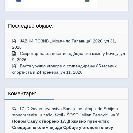
Последње објаве:
ЈАВНИ ПОЗИВ ,,Момчило Тапавица“ 2026
јул 31,
2026
Секретар Баста посетио одбојкашки камп у Бечеју
јул
9, 2026
Баста уручио уговоре о стипендирању 85 младих
спортиста и 24 тренера
јун 11, 2026
Коментари:
17. Državno prvenstvo Specijalne olimpijade Srbije u
stonom tenisu u našoj školi - ŠOSO "Milan Petrović"
на
У
Новом Саду отворено 17. Државно првенство
Специјалне олимпијаде Србије у стоном тенису