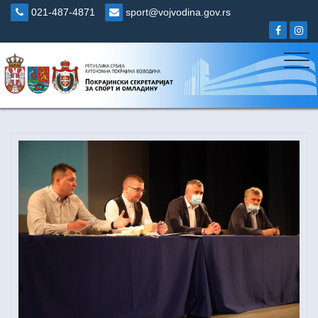
Skip
021-487-4871
sport@vojvodina.gov.rs
to
content