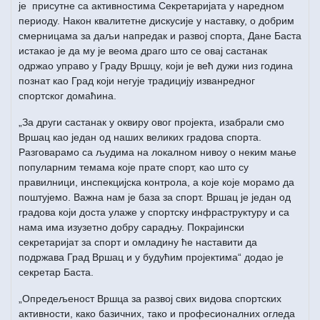
је присутне са активностима Секретаријата у наредном
периоду. Након квалитетне дискусије у наставку, о добрим
смерницама за даљи напредак и развој спорта, Дане Баста
истакао је да му је веома драго што се овај састанак
одржао управо у Граду Вршцу, који је већ дужи низ година
познат као Град који негује традицију изванредног
спортског домаћина.
„За други састанак у оквиру овог пројекта, изабрали смо
Вршац као један од наших великих градова спорта.
Разговарамо са људима на локалном нивоу о неким мање
популарним темама које прате спорт, као што су
правилници, инспекцијска контрола, а које које морамо да
поштујемо. Важна нам је база за спорт. Вршац је један од
градова који доста улаже у спортску инфраструктуру и са
нама има изузетно добру сарадњу. Покрајински
секретаријат за спорт и омладину ће наставити да
подржава Град Вршац и у будућим пројектима“ додао је
секретар Баста.
„Опредељеност Вршца за развој свих видова спортских
активности, како базичних, тако и професионалних огледа