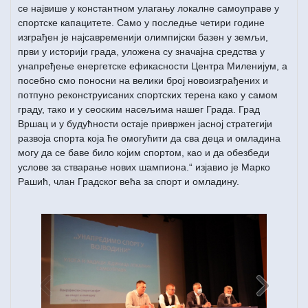
се највише у константном улагању локалне самоуправе у
спортске капацитете. Само у последње четири године
изграђен је најсавременији олимпијски базен у земљи,
први у историји града, уложена су значајна средства у
унапређење енергетске ефикасности Центра Миленијум, а
посебно смо поносни на велики број новоизграђених и
потпуно реконструисаних спортских терена како у самом
граду, тако и у сеоским насељима нашег Града. Град
Вршац и у будућности остаје привржен јасној стратегији
развоја спорта која ће омогућити да сва деца и омладина
могу да се баве било којим спортом, као и да обезбеди
услове за стварање нових шампиона.“ изјавио је Марко
Рашић, члан Градског већа за спорт и омладину.