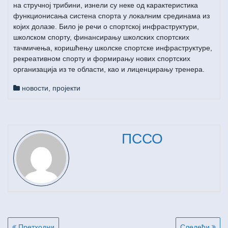
на стручној трибини, изнели су неке од карактеристика
функционисања систена спорта у локалним срединама из
којих долазе. Било је речи о спортској инфраструктури,
школском спорту, финансирању школских спортских
тачмичења, коришћењу школске спортске инфраструктуре,
рекреативном спорту и формирању нових спортских
организација из те области, као и лиценцирању тренера.
новости
,
пројекти
ПССО
Кретање
Претходни
Следећи