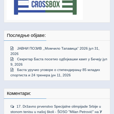
Последње објаве:
ЈАВНИ ПОЗИВ ,,Момчило Тапавица“ 2026
јул 31,
2026
Секретар Баста посетио одбојкашки камп у Бечеју
јул
9, 2026
Баста уручио уговоре о стипендирању 85 младих
спортиста и 24 тренера
јун 11, 2026
Коментари:
17. Državno prvenstvo Specijalne olimpijade Srbije u
stonom tenisu u našoj školi - ŠOSO "Milan Petrović"
на
У