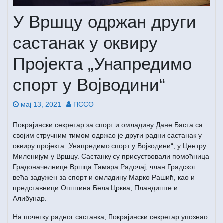
У Вршцу одржан други
састанак у оквиру
Пројекта „Унапредимо
спорт у Војводини“
мај 13, 2021
ПССО
Покрајински секретар за спорт и омладину Дане Баста са
својим стручним тимом одржао је други радни састанак у
оквиру пројекта „Унапредимо спорт у Војводини“, у Центру
Миленијум у Вршцу. Састанку су присуствовали помоћница
Градоначелнице Вршца Тамара Радочај, члан Градског
већа задужен за спорт и омладину Марко Рашић, као и
представници Општина Бела Црква, Пландиште и
Алибунар.
На почетку радног састанка, Покрајински секретар упознао