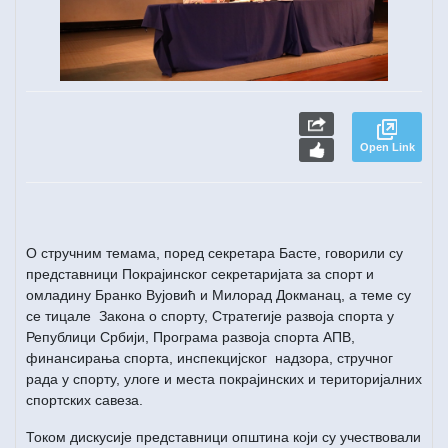
Open Link
О стручним темама, поред секретара Басте, говорили су
представници Покрајинског секретаријата за спорт и
омладину Бранко Вујовић и Милорад Докманац, а теме су
се тицале Закона о спорту, Стратегије развоја спорта у
Републици Србији, Програма развоја спорта АПВ,
финансирања спорта, инспекцијског надзора, стручног
рада у спорту, улоге и места покрајинских и територијалних
спортских савеза.
Током дискусије представници општина који су учествовали