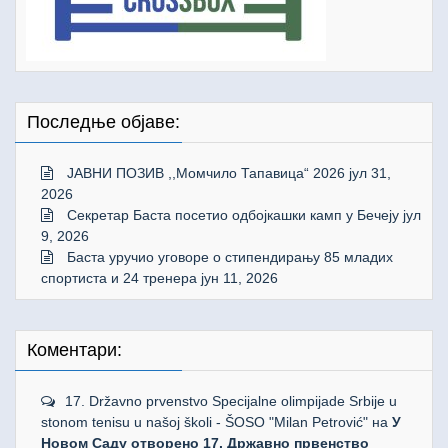
Последње објаве:
ЈАВНИ ПОЗИВ ,,Момчило Тапавица“ 2026
јул 31,
2026
Секретар Баста посетио одбојкашки камп у Бечеју
јул
9, 2026
Баста уручио уговоре о стипендирању 85 младих
спортиста и 24 тренера
јун 11, 2026
Коментари:
17. Državno prvenstvo Specijalne olimpijade Srbije u
stonom tenisu u našoj školi - ŠOSO "Milan Petrović"
на
У
Новом Саду отворено 17. Државно првенство