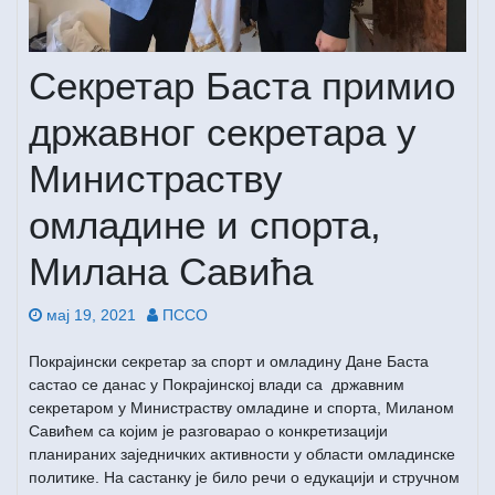
Секретар Баста примио
државног секретара у
Министраству
омладине и спорта,
Милана Савића
мај 19, 2021
ПССО
Покрајински секретар за спорт и омладину Дане Баста
састао се данас у Покрајинској влади са државним
секретаром у Министраству омладине и спорта, Миланом
Савићем са којим је разговарао о конкретизацији
планираних заједничких активности у области омладинске
политике. На састанку је било речи о едукацији и стручном