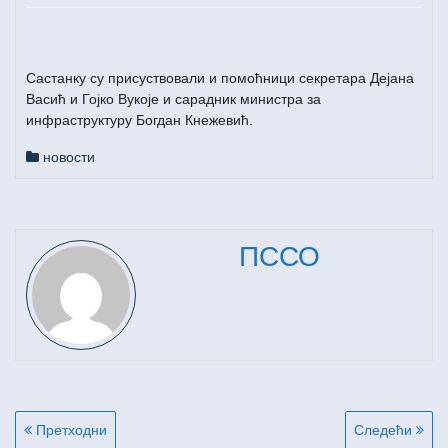
Састанку су присуствовали и помоћници секретара Дејана
Васић и Гојко Вукоје и сарадник министра за
инфраструктуру Богдан Кнежевић.
новости
ПССО
Кретање
Претходни
Следећи