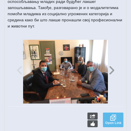
оспособљавању младих ради будућег лакшег
запошљавања. Такође, разговарано је и о модалитетима
помоћи младима из социјално угрожених категорија и
средина како би што лакше пронашли свој професионални
и животни пут.
Open Link