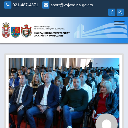
Skip
021-487-4871
sport@vojvodina.gov.rs
to
content