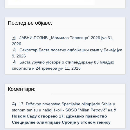
Последње објаве:
ЈАВНИ ПОЗИВ ,,Момчило Тапавица“ 2026
јул 31,
2026
Секретар Баста посетио одбојкашки камп у Бечеју
јул
9, 2026
Баста уручио уговоре о стипендирању 85 младих
спортиста и 24 тренера
јун 11, 2026
Коментари:
17. Državno prvenstvo Specijalne olimpijade Srbije u
stonom tenisu u našoj školi - ŠOSO "Milan Petrović"
на
У
Новом Саду отворено 17. Државно првенство
Специјалне олимпијаде Србије у стоном тенису