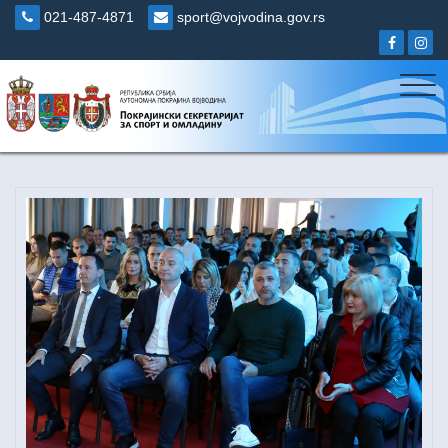
Skip
021-487-4871
sport@vojvodina.gov.rs
to
content