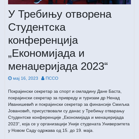
У Требињу отворена
Студентска
конференција
„Економијада и
менаџеријада 2023“
мај 16, 2023
ПССО
Покрајински секретар за спорт и омладину Дане Баста,
покрајински секретар за привреду и туризам др Ненад
Иванишевић и покрајински секретар за финансије Смиљка
Јовановић, присуствовали су данас у Требињу отварању
Студентске конференције „Економијада и менаџеријада
2023“, која се у организацији Уније студената Универзитета
у Новом Саду одржава од 15. до 19. маја.