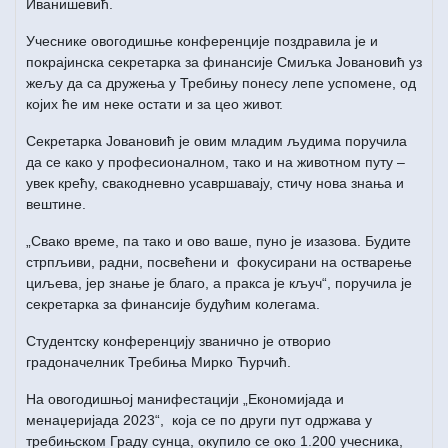
Иванишевић.
Учеснике овогодишње конференције поздравила је и
покрајинска секретарка за финансије Смиљка Јовановић уз
жељу да са дружења у Требињу понесу лепе успомене, од
којих ће им неке остати и за цео живот.
Секретарка Јовановић је овим младим људима поручила
да се како у професионалном, тако и на животном путу –
увек крећу, свакодневно усавршавају, стичу нова знања и
вештине.
„Свако време, па тако и ово ваше, пуно је изазова. Будите
стрпљиви, радни, посвећени и фокусирани на остварење
циљева, јер знање је благо, а пракса је кључ“, поручила је
секретарка за финансије будућим колегама.
Студентску конференцију званично је отворио
градоначелник Требиња Мирко Ћурчић.
На овогодишњој манифестацији „Економијада и
менаџеријада 2023“, која се по други пут одржава у
требињском Граду сунца, окупило се око 1.200 учесника,