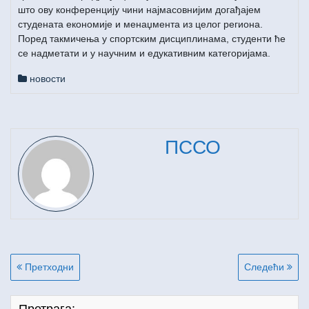
што ову конференцију чини најмасовнијим догађајем
студената економије и менаџмента из целог региона.
Поред такмичења у спортским дисциплинама, студенти ће
се надметати и у научним и едукативним категоријама.
новости
ПССО
Кретање
Претходни
Следећи
чланка