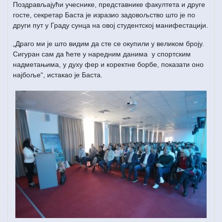
Поздрављајући учеснике, представнике факултета и друге
госте, секретар Баста је изразио задовољство што је по
други пут у Граду сунца на овој студентској манифестацији.
„Драго ми је што видим да сте се окупили у великом броју.
Сигуран сам да ћете у наредним данима у спортским
надметањима, у духу фер и коректне борбе, показати оно
најбоље“, истакао је Баста.