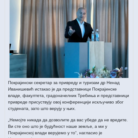
Покрајински секретар за привреду и туризам др Ненад
Иванишевић истакао је да представници Покрајинске
владе, факултета, градоначелник Требиња и представници
привреде присуствују овој конференцији искључиво због
студената, зато што верују у њих.
„Немојте никада да дозволите да вас убеде да не вредите.
Ви сте оно што је будућност наше земље, а ми у
Покрајинској влади верујемо у то“, нагласио је