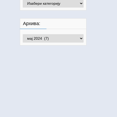
Категорије:
Архива:
Архива: