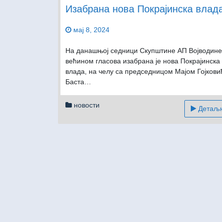
Изабрана нова Покрајинска влад
мај 8, 2024
На данашњој седници Скупштине АП Војводине
већином гласова изабрана је нова Покрајинска
влада, на челу са председницом Мајом Гојкови
Баста…
новости
Детаљни