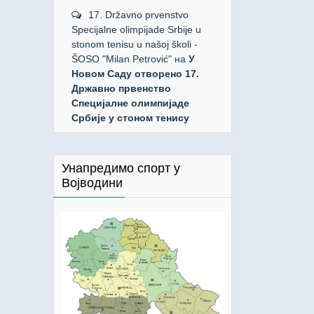
17. Državno prvenstvo
Specijalne olimpijade Srbije u
stonom tenisu u našoj školi -
ŠOSO "Milan Petrović"
на
У
Новом Саду отворено 17.
Државно првенство
Специјалне олимпијаде
Србије у стоном тенису
Унапредимо спорт у
Војводини