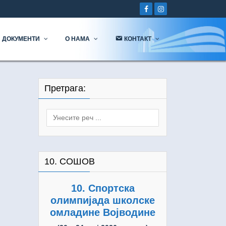
ДОКУМЕНТИ
О НАМА
КОНТАКТ
Претрага:
Search
for:
10. СОШОВ
10. Спортска
олимпијада школске
омладине Војводине