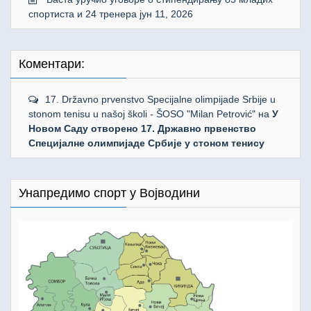
спортиста и 24 тренера
јун 11, 2026
Коментари:
17. Državno prvenstvo Specijalne olimpijade Srbije u
stonom tenisu u našoj školi - ŠOSO "Milan Petrović"
на
У
Новом Саду отворено 17. Државно првенство
Специјалне олимпијаде Србије у стоном тенису
Унапредимо спорт у Војводини