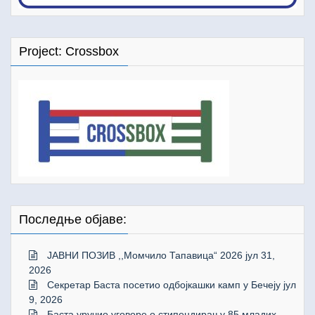
Project: Crossbox
Последње објаве:
ЈАВНИ ПОЗИВ ,,Момчило Тапавица“ 2026
јул 31,
2026
Секретар Баста посетио одбојкашки камп у Бечеју
јул
9, 2026
Баста уручио уговоре о стипендирању 85 младих