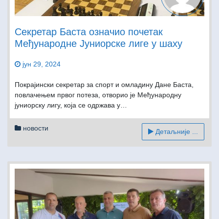
Секретар Баста означио почетак
Међународне Јуниорске лиге у шаху
јун 29, 2024
Покрајински секретар за спорт и омладину Дане Баста,
повлачењем првог потеза, отворио је Међународну
јуниорску лигу, која се одржава у…
новости
Детаљније ...