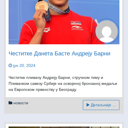
Честитке Данета Басте Андреју Барни
јун 20, 2024
Честитке пливачу Андреју Барни, стручном тиму и
Пливачком савезу Србије на освојеној бронзаној медаљи
на Европском првенству у Београду.
новости
Детаљније ...