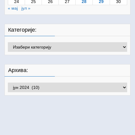
24
25
26
27
28
29
30
« мај
јул »
Категорије:
Категорије:
Архива:
Архива: