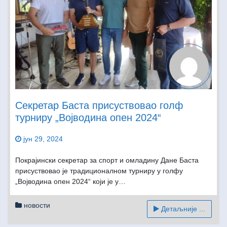
Секретар Баста присуствовао голф
турниру „Војводина опен 2024“
јун 29, 2024
Покрајински секретар за спорт и омладину Дане Баста
присуствовао је традиционалном турниру у голфу
„Војводина опен 2024“ који је у…
новости
Детаљније ...