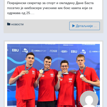
Покрајински секретар за спорт и омладину Дане Баста
посeтио је кикбоксере учеснике кик бокс кампа који се
одржава од 25….
новости
Детаљније ...