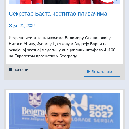
Секретар Баста честитао пливачима
јун 21, 2024
Искрене честитке пливачима Велимиру Стјепановићу,
Николи Аћину, Јустину Цветкову и Андреју Барни на
освојеној златној медаљи у дисциплини штафета 4×100
на Европском првенству у Београду.
новости
Детаљније ...