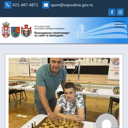
Skip
021-487-4871
sport@vojvodina.gov.rs
to
content