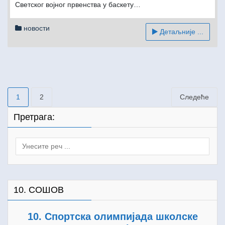
Светског војног првенства у баскету…
новости
Детаљније ...
Пагинација
1
2
Следеће
чланака
Претрага:
Search
for:
10. СОШОВ
10. Спортска олимпијада школске