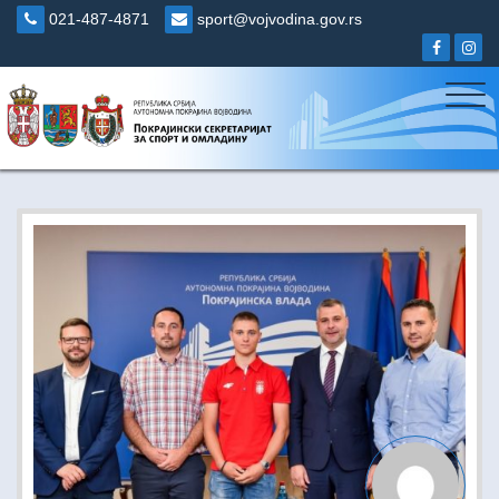
Skip
021-487-4871
sport@vojvodina.gov.rs
to
content