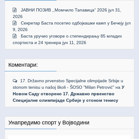
ЈАВНИ ПОЗИВ ,,Момчило Тапавица“ 2026
јул 31,
2026
Секретар Баста посетио одбојкашки камп у Бечеју
јул
9, 2026
Баста уручио уговоре о стипендирању 85 младих
спортиста и 24 тренера
јун 11, 2026
Коментари:
17. Državno prvenstvo Specijalne olimpijade Srbije u
stonom tenisu u našoj školi - ŠOSO "Milan Petrović"
на
У
Новом Саду отворено 17. Државно првенство
Специјалне олимпијаде Србије у стоном тенису
Унапредимо спорт у Војводини