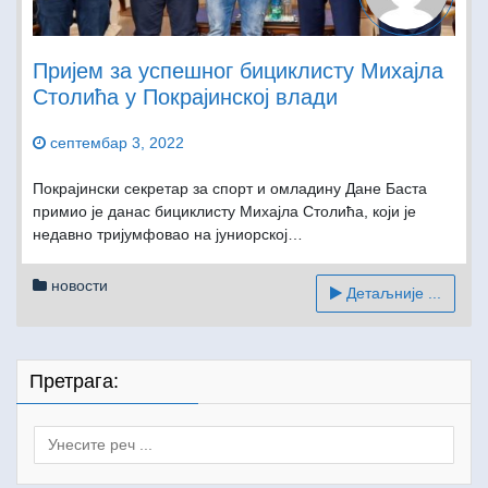
Пријем за успешног бициклисту Михајла
Столића у Покрајинској влади
септембар 3, 2022
Покрајински секретар за спорт и омладину Дане Баста
примио је данас бициклисту Михајла Столића, који је
недавнo триjумфовао на јуниорској…
новости
Детаљније ...
Претрага:
Search
for: