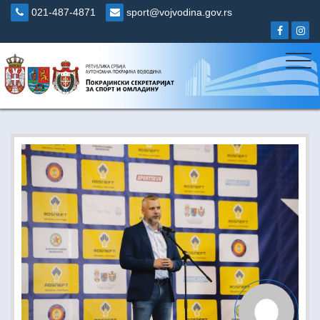
Skip
021-487-4871
sport@vojvodina.gov.rs
to
content