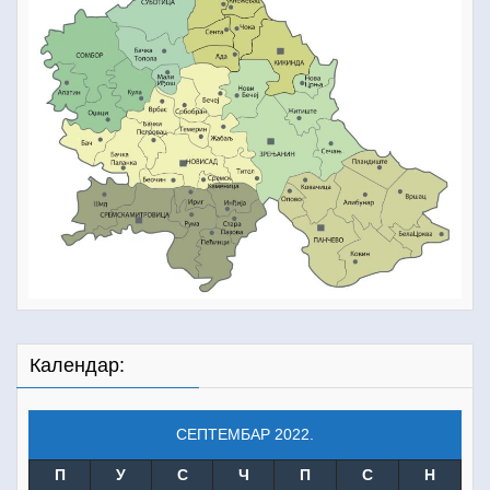
Календар:
СЕПТЕМБАР 2022.
П
У
С
Ч
П
С
Н