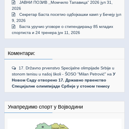
ЈАВНИ ПОЗИВ ,,Момчило Тапавица“ 2026
јул 31,
2026
Секретар Баста посетио одбојкашки камп у Бечеју
јул
9, 2026
Баста уручио уговоре о стипендирању 85 младих
спортиста и 24 тренера
јун 11, 2026
Коментари:
17. Državno prvenstvo Specijalne olimpijade Srbije u
stonom tenisu u našoj školi - ŠOSO "Milan Petrović"
на
У
Новом Саду отворено 17. Државно првенство
Специјалне олимпијаде Србије у стоном тенису
Унапредимо спорт у Војводини