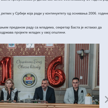
 ретких у Србији која ради у континуитету од оснивања 2006. годин
ишњем преданом раду са младима, секретар Баста је истакао да
подржава пројекте младих у овој општини.