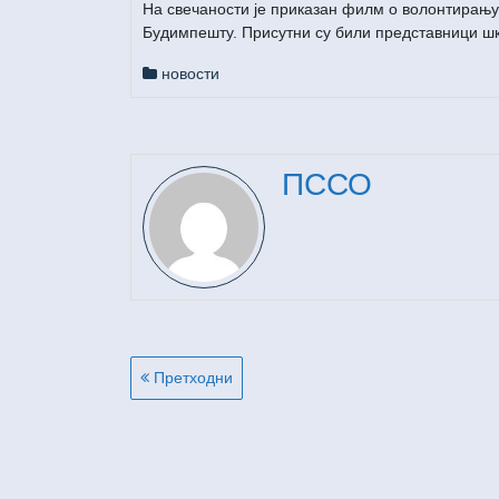
На свечаности је приказан филм о волонтирању
Будимпешту. Присутни су били представници шк
новости
ПССО
Кретање
Претходни
чланка