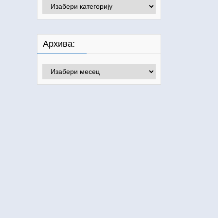
Категорије:
Архива:
Архива: