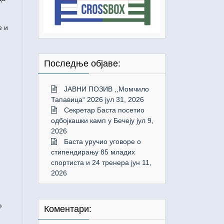
е и
Последње објаве:
ЈАВНИ ПОЗИВ ,,Момчило
Тапавица“ 2026
јул 31, 2026
Секретар Баста посетио
одбојкашки камп у Бечеју
јул 9,
2026
Баста уручио уговоре о
стипендирању 85 младих
спортиста и 24 тренера
јун 11,
2026
Коментари: