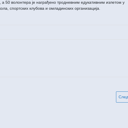
, а 50 волонтера је награђено тродневним едукативним излетом у
ола, спортских клубова и омладинских организација.
Сле