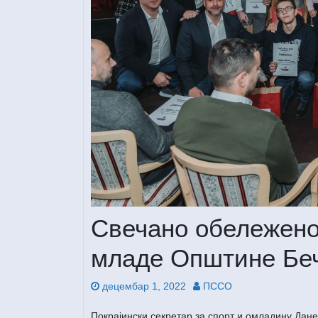
Свечано обележено 
младе Општине Беч
децембар 1, 2022
ПССО
Покрајински секретар за спорт и омладину Дан