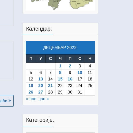
Календар:
ДЕЦЕМБАР 2022.
П
У
С
Ч
П
С
Н
1
2
3
4
5
6
7
8
9
10
11
12
13
14
15
16
17
18
19
20
21
22
23
24
25
26
27
28
29
30
31
« нов
јан »
дећи
Категорије: