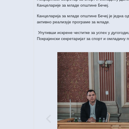
Канцеларије за младе општине Бечеј.
Канцеларија за младе општине Бечеј је једна од
активно реализује програме за младе.
Упутивши искрене честитке за успех у дугогод
Покрајински секретаријат за спорт и омладину 