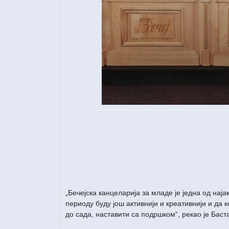
„Бечејска канцеларија за младе је једна од нај
периоду буду још активнији и креативнији и да 
S
Slideshow
M
до сада, наставити са подршком“, рекао је Баст