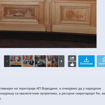
Download
Open
активнијих на територији АП Војводине, и oчекујемо да у наредном
конкуришу са квалитетним пројектима, а ресорни секретаријат ће, ка
esc
Maximize
Previous
Next
Close
а.