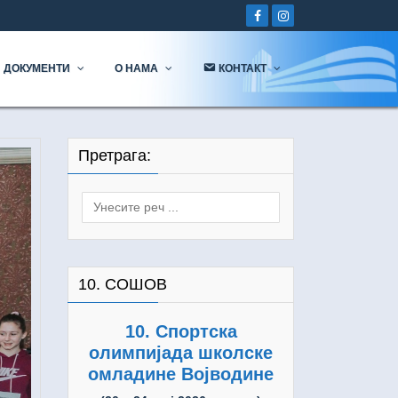
ДОКУМЕНТИ
О НАМА
КОНТАКТ
Претрага:
Search
for:
10. СОШОВ
10. Спортска
олимпијада школске
омладине Војводине