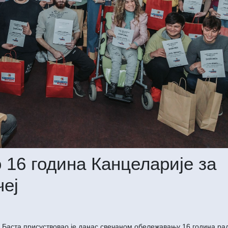
16 година Канцеларије за
еј
е Баста присуствовао је данас свечаном обележавању 16 година ра