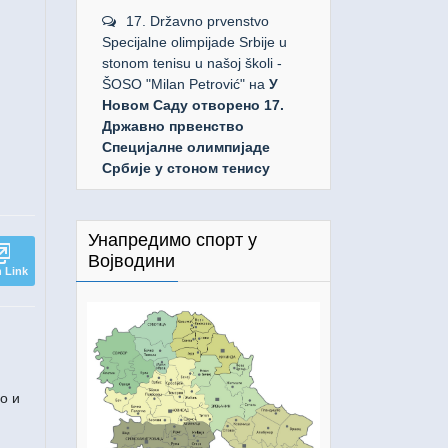
17. Državno prvenstvo
Specijalne olimpijade Srbije u
stonom tenisu u našoj školi -
ŠOSO "Milan Petrović"
на
У
Новом Саду отворено 17.
Државно првенство
Специјалне олимпијаде
Србије у стоном тенису
Унапредимо спорт у
Војводини
 Link
о и