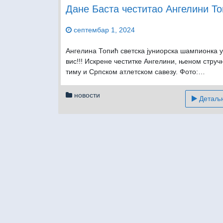
Дане Баста честитао Ангелини Т
септембар 1, 2024
Ангелина Топић светска јуниорска шампионка у 
вис!!! Искрене честитке Ангелини, њеном струч
тиму и Српском атлетском савезу. Фото:…
новости
Детаљни