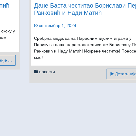
опић
Дане Баста честитао Борислави Пе
Ранковић и Нади Матић
септембар 1, 2024
скоку у
ном
Сребрна медаља на Параолимпијским играма у
Паризу за наше парастонотенисерке Бориславу П
Ранковић и Наду Матић! Искрене честитке! Понос
смо!
је ...
новости
Детаљније 