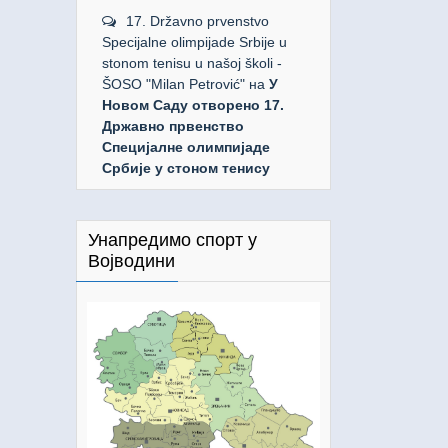
17. Državno prvenstvo
Specijalne olimpijade Srbije u
stonom tenisu u našoj školi -
ŠOSO "Milan Petrović"
на
У
Новом Саду отворено 17.
Државно првенство
Специјалне олимпијаде
Србије у стоном тенису
Унапредимо спорт у
Војводини