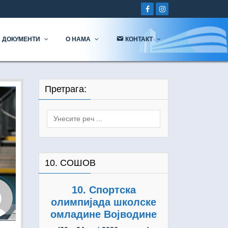
ДОКУМЕНТИ
О НАМА
КОНТАКТ
Претрага:
Search
for:
10. СОШОВ
10. Спортска
олимпијада школске
омладине Војводине