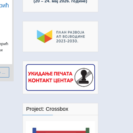
(20 – 24. мај 2026. године)
рић
ерић
ни
...
Project: Crossbox