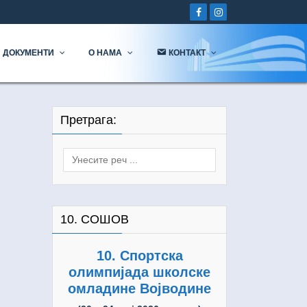
ДОКУМЕНТИ
О НАМА
КОНТАКТ
Претрага:
Search
for:
10. СОШОВ
10. Спортска
олимпијада школске
омладине Војводине