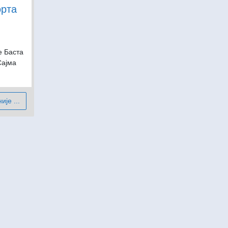
орта
е Баста
Сајма
је ...