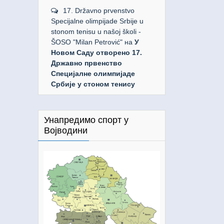
17. Državno prvenstvo
Specijalne olimpijade Srbije u
stonom tenisu u našoj školi -
ŠOSO "Milan Petrović"
на
У
Новом Саду отворено 17.
Државно првенство
Специјалне олимпијаде
Србије у стоном тенису
Унапредимо спорт у
Војводини