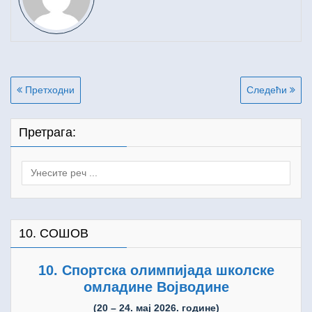
Кретање
Претходни
Следећи
чланка
Претрага:
Search
for:
10. СОШОВ
10. Спортска олимпијада школске
омладине Војводине
(20 – 24. мај 2026. године)