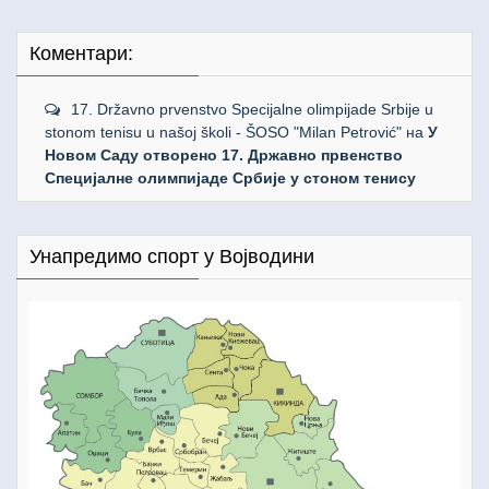
Коментари:
17. Državno prvenstvo Specijalne olimpijade Srbije u
stonom tenisu u našoj školi - ŠOSO "Milan Petrović"
на
У
Новом Саду отворено 17. Државно првенство
Специјалне олимпијаде Србије у стоном тенису
Унапредимо спорт у Војводини