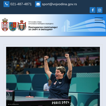
Skip
021-487-4871
sport@vojvodina.gov.rs
to
content