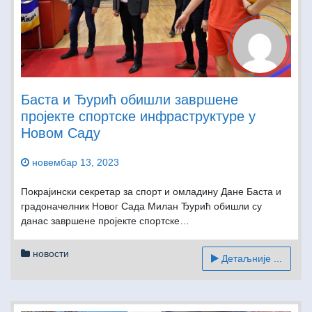
Баста и Ђурић обишли завршене
пројекте спортске инфраструктуре у
Новом Саду
новембар 13, 2023
Покрајински секретар за спорт и омладину Дане Баста и
градоначелник Новог Сада Милан Ђурић обишли су
данас завршене пројекте спортске…
новости
Детаљније ...