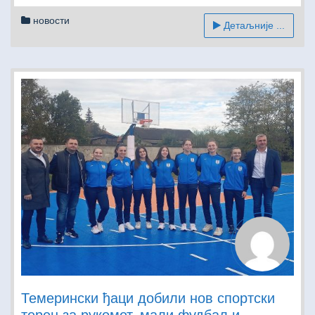
новости
Детаљније ...
Темерински ђаци добили нов спортски
терен за рукомет, мали фудбал и