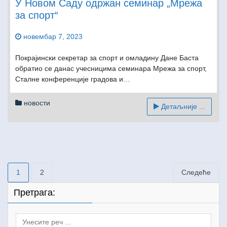
У Новом Саду одржан сeминар „Мрежа
за спорт“
новембар 7, 2023
Покрајински секретар за спорт и омладину Дане Баста
обратио се данас учесницима семинара Мрежa за спорт,
Сталне конференције градова и…
новости
Детаљније ...
Пагинација
1
2
Следеће
чланака
Претрага:
Search