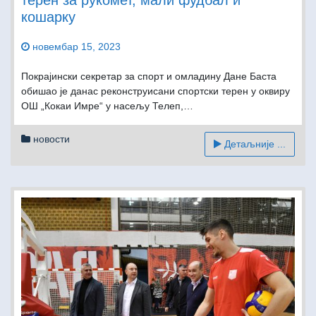
кошарку
новембар 15, 2023
Покрајински секретар за спорт и омладину Дане Баста
обишао је данас реконструисани спортски терен у оквиру
ОШ „Кокаи Имре“ у насељу Телеп,…
новости
Детаљније ...