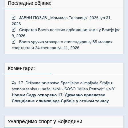
Последње објаве:
ЈАВНИ ПОЗИВ ,,Момчило Тапавица“ 2026
јул 31,
2026
Секретар Баста посетио одбојкашки камп у Бечеју
јул
9, 2026
Баста уручио уговоре о стипендирању 85 младих
спортиста и 24 тренера
јун 11, 2026
Коментари:
17. Državno prvenstvo Specijalne olimpijade Srbije u
stonom tenisu u našoj školi - ŠOSO "Milan Petrović"
на
У
Новом Саду отворено 17. Државно првенство
Специјалне олимпијаде Србије у стоном тенису
Унапредимо спорт у Војводини