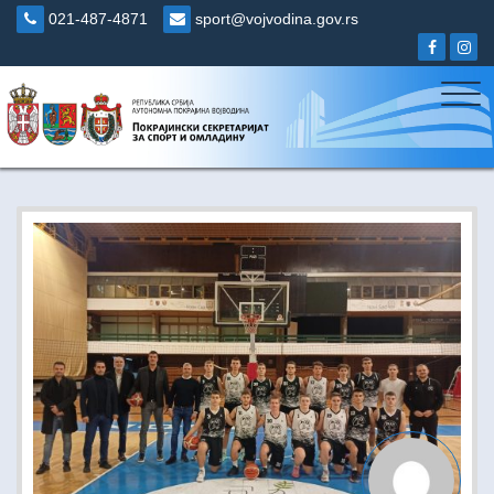
Skip
021-487-4871
sport@vojvodina.gov.rs
to
content