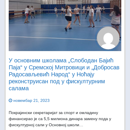
У основним школама „Слободан Бајић
Паја“ у Сремској Митровици и „Добросав
Радосављевић Народ“ у Ноћају
реконструисан под у фискултурним
салама
новембар 21, 2023
Покрајински секретаријат за спорт и омладину
финансирао је са 5,5 милиона динара замену пода у
фискултурној сали у Основној школи…